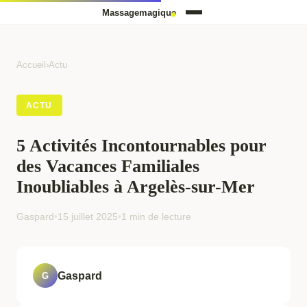
Accueil
›
Actu
ACTU
5 Activités Incontournables pour
des Vacances Familiales
Inoubliables à Argelès-sur-Mer
Gaspard
•
15 juillet 2025
•
1 min de lecture
Gaspard
G