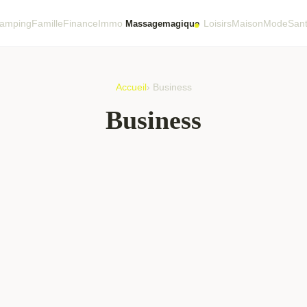
amping
Famille
Finance
Immo
Loisirs
Maison
Mode
San
Accueil
› Business
Business