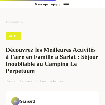
Accueil
›
Actu
ACTU
Découvrez les Meilleures Activités
à Faire en Famille à Sarlat : Séjour
Inoubliable au Camping Le
Perpetuum
Gaspard
•
12 mai 2025
•
1 min de lecture
Gaspard
G