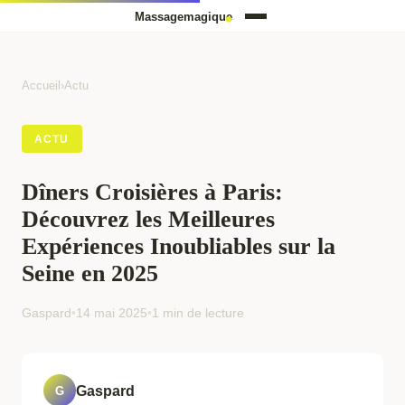
Accueil
›
Actu
ACTU
Dîners Croisières à Paris:
Découvrez les Meilleures
Expériences Inoubliables sur la
Seine en 2025
Gaspard
•
14 mai 2025
•
1 min de lecture
Gaspard
G