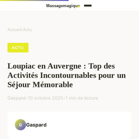
Accueil
›
Actu
ACTU
Loupiac en Auvergne : Top des
Activités Incontournables pour un
Séjour Mémorable
Gaspard
•
10 octobre 2025
•
1 min de lecture
Gaspard
G